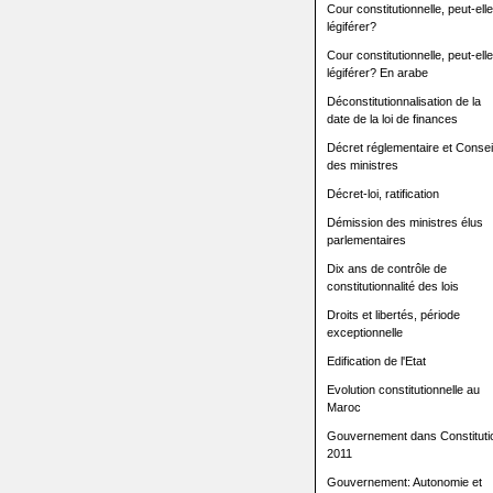
Cour constitutionnelle, peut-elle
légiférer?
Cour constitutionnelle, peut-elle
légiférer? En arabe
Déconstitutionnalisation de la
date de la loi de finances
Décret réglementaire et Consei
des ministres
Décret-loi, ratification
Démission des ministres élus
parlementaires
Dix ans de contrôle de
constitutionnalité des lois
Droits et libertés, période
exceptionnelle
Edification de l'Etat
Evolution constitutionnelle au
Maroc
Gouvernement dans Constituti
2011
Gouvernement: Autonomie et