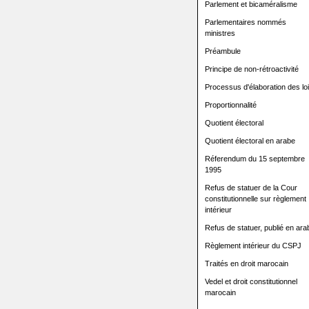
Parlement et bicaméralisme
Parlementaires nommés
ministres
Préambule
Principe de non-rétroactivité
Processus d'élaboration des lo
Proportionnalité
Quotient électoral
Quotient électoral en arabe
Réferendum du 15 septembre
1995
Refus de statuer de la Cour
constitutionnelle sur règlement
intérieur
Refus de statuer, publié en ara
Règlement intérieur du CSPJ
Traités en droit marocain
Vedel et droit constitutionnel
marocain