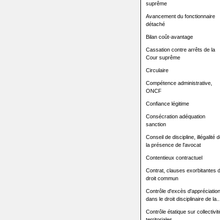
suprême
Avancement du fonctionnaire
détaché
Bilan coût-avantage
Cassation contre arrêts de la
Cour suprême
Circulaire
Compétence administrative,
ONCF
Confiance légitime
Consécration adéquation
sanction
Conseil de discipline, illégalité 
la présence de l'avocat
Contentieux contractuel
Contrat, clauses exorbitantes 
droit commun
Contrôle d'excès d'appréciatio
dans le droit disciplinaire de la..
Contrôle étatique sur collectivit
territoriales