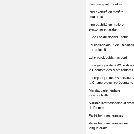
Institution parlementaire
Irrecevabilité en matière
électorale
Irrecevabilité en matière
électorlae en arabe
Juge constitutionnel, Statut
Loi de finances 2020, Réflexion
sur article 9
Loi en droit public marocain
Loi organique de 2002 relative 
la Chambre des représentants
Loi organique de 2007 relative 
la Chambre des représentants
Mandat parlementaire,
incompatibilité
Normes internationales et droit
de l'homme
Parité hommes femmes
Parité hommes femmes en
langue arabe