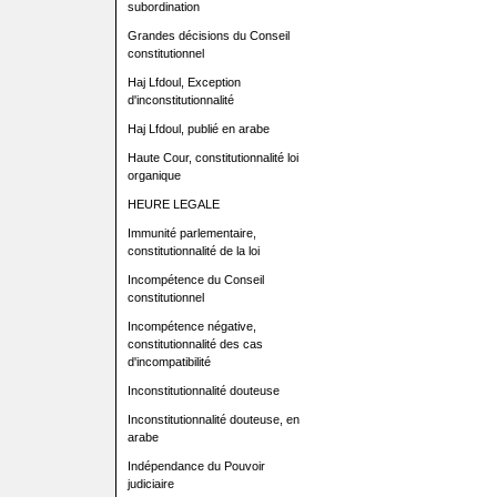
subordination
Grandes décisions du Conseil
constitutionnel
Haj Lfdoul, Exception
d'inconstitutionnalité
Haj Lfdoul, publié en arabe
Haute Cour, constitutionnalité loi
organique
HEURE LEGALE
Immunité parlementaire,
constitutionnalité de la loi
Incompétence du Conseil
constitutionnel
Incompétence négative,
constitutionnalité des cas
d'incompatibilité
Inconstitutionnalité douteuse
Inconstitutionnalité douteuse, en
arabe
Indépendance du Pouvoir
judiciaire