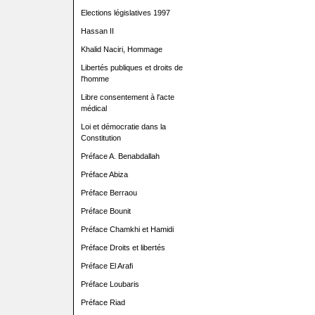
Elections législatives 1997
Hassan II
Khalid Naciri, Hommage
Libertés publiques et droits de
l'homme
Libre consentement à l'acte
médical
Loi et démocratie dans la
Constitution
Préface A. Benabdallah
Préface Abiza
Préface Berraou
Préface Bounit
Préface Chamkhi et Hamidi
Préface Droits et libertés
Préface El Arafi
Préface Loubaris
Préface Riad