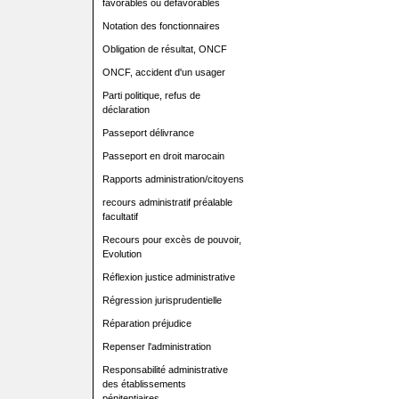
favorables ou défavorables
Notation des fonctionnaires
Obligation de résultat, ONCF
ONCF, accident d'un usager
Parti politique, refus de
déclaration
Passeport délivrance
Passeport en droit marocain
Rapports administration/citoyens
recours administratif préalable
facultatif
Recours pour excès de pouvoir,
Evolution
Réflexion justice administrative
Régression jurisprudentielle
Réparation préjudice
Repenser l'administration
Responsabilité administrative
des établissements
pénitentiaires