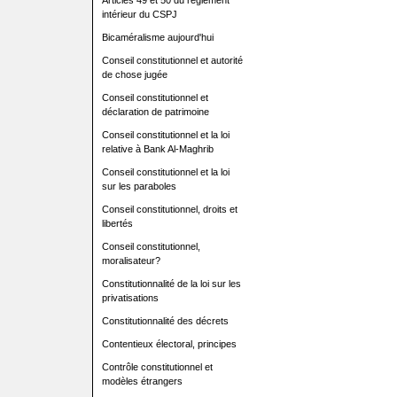
Articles 49 et 50 du règlement
intérieur du CSPJ
Bicaméralisme aujourd'hui
Conseil constitutionnel et autorité
de chose jugée
Conseil constitutionnel et
déclaration de patrimoine
Conseil constitutionnel et la loi
relative à Bank Al-Maghrib
Conseil constitutionnel et la loi
sur les paraboles
Conseil constitutionnel, droits et
libertés
Conseil constitutionnel,
moralisateur?
Constitutionnalité de la loi sur les
privatisations
Constitutionnalité des décrets
Contentieux électoral, principes
Contrôle constitutionnel et
modèles étrangers