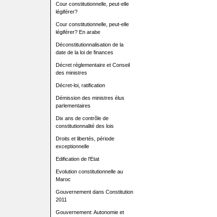
Cour constitutionnelle, peut-elle
légiférer?
Cour constitutionnelle, peut-elle
légiférer? En arabe
Déconstitutionnalisation de la
date de la loi de finances
Décret réglementaire et Conseil
des ministres
Décret-loi, ratification
Démission des ministres élus
parlementaires
Dix ans de contrôle de
constitutionnalité des lois
Droits et libertés, période
exceptionnelle
Edification de l'Etat
Evolution constitutionnelle au
Maroc
Gouvernement dans Constitution
2011
Gouvernement: Autonomie et