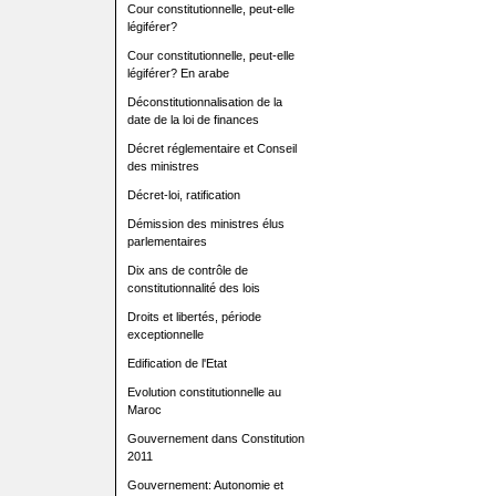
Cour constitutionnelle, peut-elle
légiférer?
Cour constitutionnelle, peut-elle
légiférer? En arabe
Déconstitutionnalisation de la
date de la loi de finances
Décret réglementaire et Conseil
des ministres
Décret-loi, ratification
Démission des ministres élus
parlementaires
Dix ans de contrôle de
constitutionnalité des lois
Droits et libertés, période
exceptionnelle
Edification de l'Etat
Evolution constitutionnelle au
Maroc
Gouvernement dans Constitution
2011
Gouvernement: Autonomie et