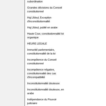
subordination
Grandes décisions du Conseil
constitutionnel
Haj Lfdoul, Exception
d'inconstitutionnalité
Haj Lfdoul, publié en arabe
Haute Cour, constitutionnalité loi
organique
HEURE LEGALE
Immunité parlementaire,
constitutionnalité de la loi
Incompétence du Conseil
constitutionnel
Incompétence négative,
constitutionnalité des cas
d'incompatibilité
Inconstitutionnalité douteuse
Inconstitutionnalité douteuse, en
arabe
Indépendance du Pouvoir
judiciaire