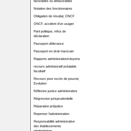
favorables ou défavorables
Notation des fonctionnaires
Obligation de résultat, ONCF
ONCF, accident d'un usager
Parti politique, refus de
déclaration
Passeport délivrance
Passeport en droit marocain
Rapports administration/citoyens
recours administratif préalable
facultatif
Recours pour excès de pouvoir,
Evolution
Réflexion justice administrative
Régression jurisprudentielle
Réparation préjudice
Repenser l'administration
Responsabilité administrative
des établissements
pénitentiaires