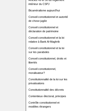
Articles 49 et 50 du règlement
intérieur du CSPJ
Bicaméralisme aujourd'hui
Conseil constitutionnel et autorité
de chose jugée
Conseil constitutionnel et
déclaration de patrimoine
Conseil constitutionnel et la loi
relative à Bank Al-Maghrib
Conseil constitutionnel et la loi
sur les paraboles
Conseil constitutionnel, droits et
libertés
Conseil constitutionnel,
moralisateur?
Constitutionnalité de la loi sur les
privatisations
Constitutionnalité des décrets
Contentieux électoral, principes
Contrôle constitutionnel et
modèles étrangers