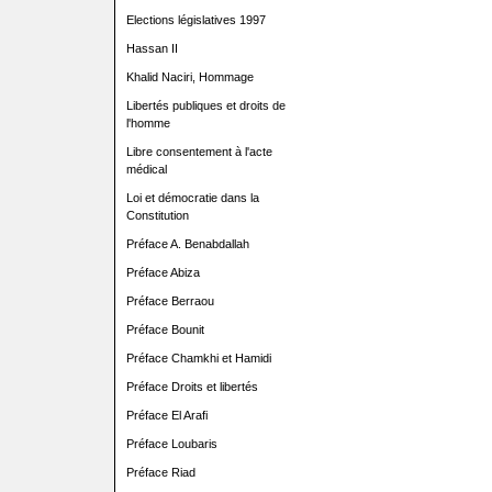
Elections législatives 1997
Hassan II
Khalid Naciri, Hommage
Libertés publiques et droits de
l'homme
Libre consentement à l'acte
médical
Loi et démocratie dans la
Constitution
Préface A. Benabdallah
Préface Abiza
Préface Berraou
Préface Bounit
Préface Chamkhi et Hamidi
Préface Droits et libertés
Préface El Arafi
Préface Loubaris
Préface Riad