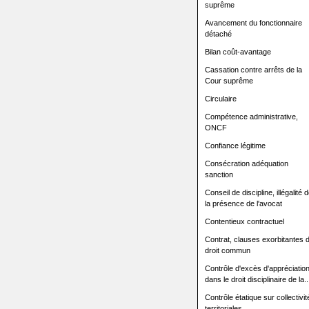
suprême
Avancement du fonctionnaire
détaché
Bilan coût-avantage
Cassation contre arrêts de la
Cour suprême
Circulaire
Compétence administrative,
ONCF
Confiance légitime
Consécration adéquation
sanction
Conseil de discipline, illégalité 
la présence de l'avocat
Contentieux contractuel
Contrat, clauses exorbitantes 
droit commun
Contrôle d'excès d'appréciatio
dans le droit disciplinaire de la..
Contrôle étatique sur collectivit
territoriales