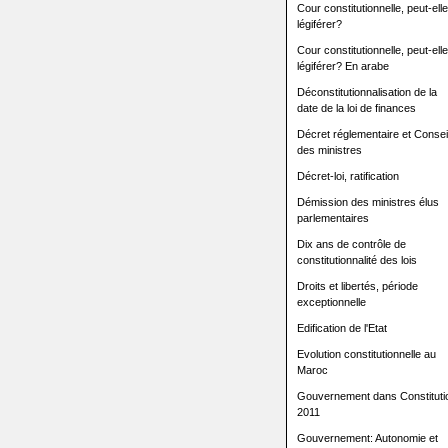
Cour constitutionnelle, peut-elle
légiférer?
Cour constitutionnelle, peut-elle
légiférer? En arabe
Déconstitutionnalisation de la
date de la loi de finances
Décret réglementaire et Consei
des ministres
Décret-loi, ratification
Démission des ministres élus
parlementaires
Dix ans de contrôle de
constitutionnalité des lois
Droits et libertés, période
exceptionnelle
Edification de l'Etat
Evolution constitutionnelle au
Maroc
Gouvernement dans Constituti
2011
Gouvernement: Autonomie et