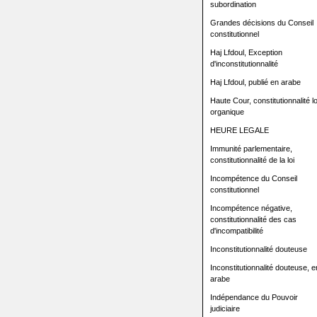
subordination
Grandes décisions du Conseil
constitutionnel
Haj Lfdoul, Exception
d'inconstitutionnalité
Haj Lfdoul, publié en arabe
Haute Cour, constitutionnalité lo
organique
HEURE LEGALE
Immunité parlementaire,
constitutionnalité de la loi
Incompétence du Conseil
constitutionnel
Incompétence négative,
constitutionnalité des cas
d'incompatibilité
Inconstitutionnalité douteuse
Inconstitutionnalité douteuse, e
arabe
Indépendance du Pouvoir
judiciaire