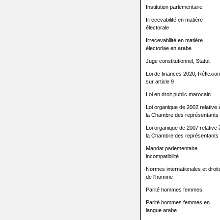
Institution parlementaire
Irrecevabilité en matière
électorale
Irrecevabilité en matière
électorlae en arabe
Juge constitutionnel, Statut
Loi de finances 2020, Réflexion
sur article 9
Loi en droit public marocain
Loi organique de 2002 relative 
la Chambre des représentants
Loi organique de 2007 relative 
la Chambre des représentants
Mandat parlementaire,
incompatibilité
Normes internationales et droit
de l'homme
Parité hommes femmes
Parité hommes femmes en
langue arabe