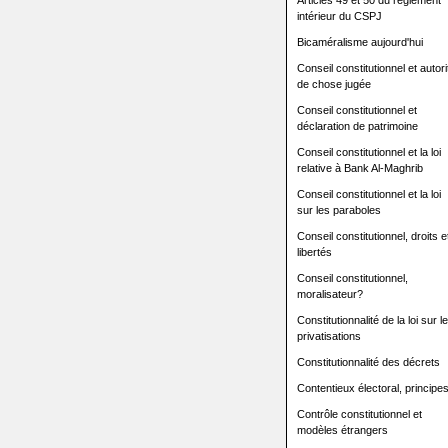
Articles 49 et 50 du règlement
intérieur du CSPJ
Bicaméralisme aujourd'hui
Conseil constitutionnel et autori
de chose jugée
Conseil constitutionnel et
déclaration de patrimoine
Conseil constitutionnel et la loi
relative à Bank Al-Maghrib
Conseil constitutionnel et la loi
sur les paraboles
Conseil constitutionnel, droits e
libertés
Conseil constitutionnel,
moralisateur?
Constitutionnalité de la loi sur l
privatisations
Constitutionnalité des décrets
Contentieux électoral, principe
Contrôle constitutionnel et
modèles étrangers