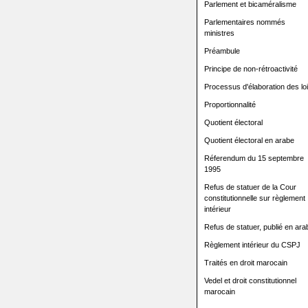
Parlement et bicaméralisme
Parlementaires nommés
ministres
Préambule
Principe de non-rétroactivité
Processus d'élaboration des lo
Proportionnalité
Quotient électoral
Quotient électoral en arabe
Réferendum du 15 septembre
1995
Refus de statuer de la Cour
constitutionnelle sur règlement
intérieur
Refus de statuer, publié en ara
Règlement intérieur du CSPJ
Traités en droit marocain
Vedel et droit constitutionnel
marocain