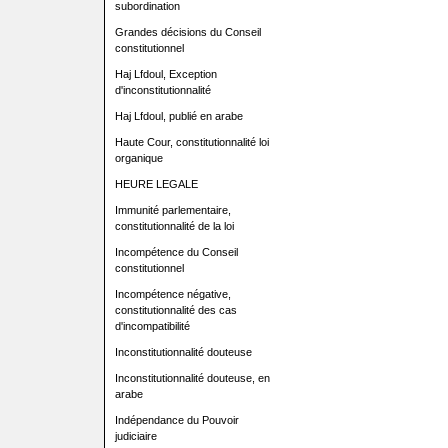
subordination
Grandes décisions du Conseil
constitutionnel
Haj Lfdoul, Exception
d'inconstitutionnalité
Haj Lfdoul, publié en arabe
Haute Cour, constitutionnalité loi
organique
HEURE LEGALE
Immunité parlementaire,
constitutionnalité de la loi
Incompétence du Conseil
constitutionnel
Incompétence négative,
constitutionnalité des cas
d'incompatibilité
Inconstitutionnalité douteuse
Inconstitutionnalité douteuse, en
arabe
Indépendance du Pouvoir
judiciaire