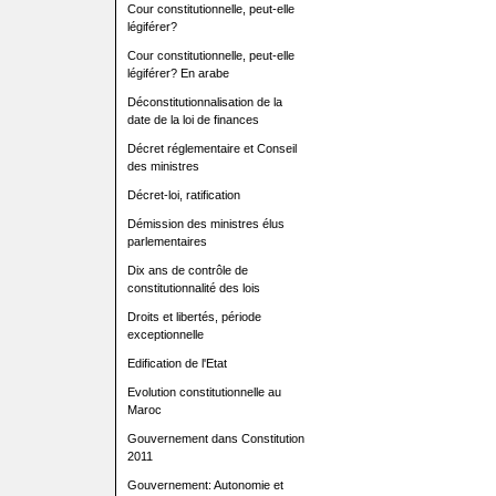
Cour constitutionnelle, peut-elle
légiférer?
Cour constitutionnelle, peut-elle
légiférer? En arabe
Déconstitutionnalisation de la
date de la loi de finances
Décret réglementaire et Conseil
des ministres
Décret-loi, ratification
Démission des ministres élus
parlementaires
Dix ans de contrôle de
constitutionnalité des lois
Droits et libertés, période
exceptionnelle
Edification de l'Etat
Evolution constitutionnelle au
Maroc
Gouvernement dans Constitution
2011
Gouvernement: Autonomie et