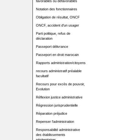
favorables ou défavorables
Notation des fonctionnaires
Obligation de résultat, ONCF
ONCF, accident d'un usager
Parti politique, refus de
déclaration
Passeport délivrance
Passeport en droit marocain
Rapports administration/citoyens
recours administratif préalable
facultatif
Recours pour excès de pouvoir,
Evolution
Réflexion justice administrative
Régression jurisprudentielle
Réparation préjudice
Repenser l'administration
Responsabilité administrative
des établissements
pénitentiaires