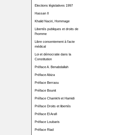
Elections législatives 1997
Hassan II
Khalid Naciri, Hommage
Libertés publiques et droits de
l'homme
Libre consentement à l'acte
médical
Loi et démocratie dans la
Constitution
Préface A. Benabdallah
Préface Abiza
Préface Berraou
Préface Bounit
Préface Chamkhi et Hamidi
Préface Droits et libertés
Préface El Arafi
Préface Loubaris
Préface Riad