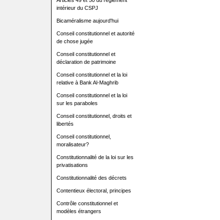
Articles 49 et 50 du règlement
intérieur du CSPJ
Bicaméralisme aujourd'hui
Conseil constitutionnel et autorité
de chose jugée
Conseil constitutionnel et
déclaration de patrimoine
Conseil constitutionnel et la loi
relative à Bank Al-Maghrib
Conseil constitutionnel et la loi
sur les paraboles
Conseil constitutionnel, droits et
libertés
Conseil constitutionnel,
moralisateur?
Constitutionnalité de la loi sur les
privatisations
Constitutionnalité des décrets
Contentieux électoral, principes
Contrôle constitutionnel et
modèles étrangers