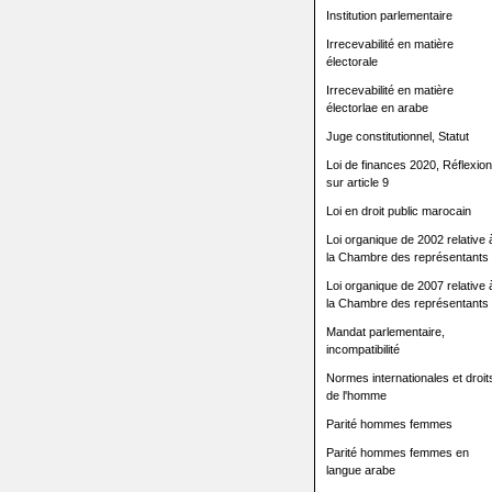
Institution parlementaire
Irrecevabilité en matière
électorale
Irrecevabilité en matière
électorlae en arabe
Juge constitutionnel, Statut
Loi de finances 2020, Réflexion
sur article 9
Loi en droit public marocain
Loi organique de 2002 relative 
la Chambre des représentants
Loi organique de 2007 relative 
la Chambre des représentants
Mandat parlementaire,
incompatibilité
Normes internationales et droit
de l'homme
Parité hommes femmes
Parité hommes femmes en
langue arabe