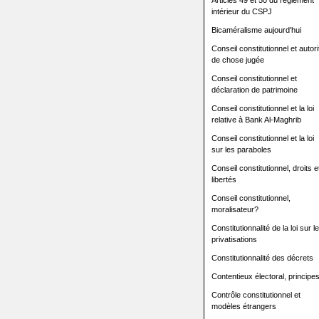
Articles 49 et 50 du règlement
intérieur du CSPJ
Bicaméralisme aujourd'hui
Conseil constitutionnel et autori
de chose jugée
Conseil constitutionnel et
déclaration de patrimoine
Conseil constitutionnel et la loi
relative à Bank Al-Maghrib
Conseil constitutionnel et la loi
sur les paraboles
Conseil constitutionnel, droits e
libertés
Conseil constitutionnel,
moralisateur?
Constitutionnalité de la loi sur l
privatisations
Constitutionnalité des décrets
Contentieux électoral, principe
Contrôle constitutionnel et
modèles étrangers