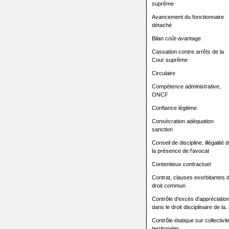
suprême
Avancement du fonctionnaire
détaché
Bilan coût-avantage
Cassation contre arrêts de la
Cour suprême
Circulaire
Compétence administrative,
ONCF
Confiance légitime
Consécration adéquation
sanction
Conseil de discipline, illégalité 
la présence de l'avocat
Contentieux contractuel
Contrat, clauses exorbitantes 
droit commun
Contrôle d'excès d'appréciatio
dans le droit disciplinaire de la..
Contrôle étatique sur collectivit
territoriales