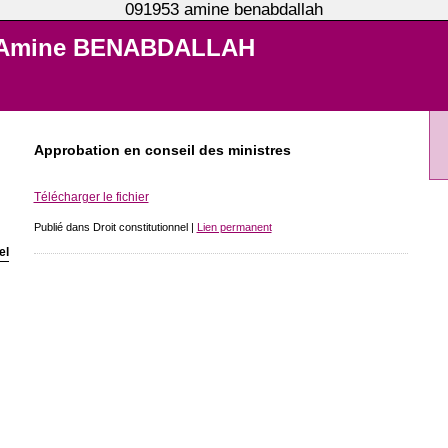
091953 amine benabdallah
Amine BENABDALLAH
Approbation en conseil des ministres
Télécharger le fichier
Publié dans Droit constitutionnel |
Lien permanent
el