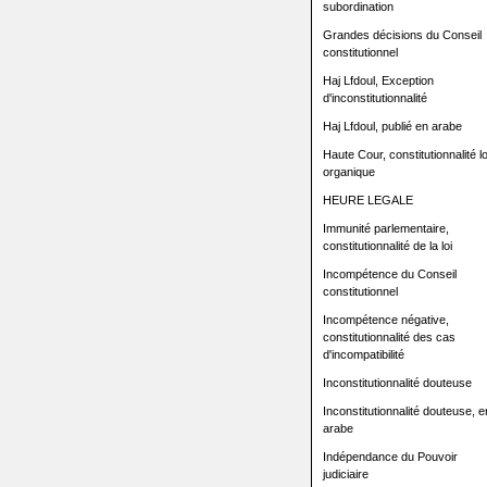
subordination
Grandes décisions du Conseil
constitutionnel
Haj Lfdoul, Exception
d'inconstitutionnalité
Haj Lfdoul, publié en arabe
Haute Cour, constitutionnalité lo
organique
HEURE LEGALE
Immunité parlementaire,
constitutionnalité de la loi
Incompétence du Conseil
constitutionnel
Incompétence négative,
constitutionnalité des cas
d'incompatibilité
Inconstitutionnalité douteuse
Inconstitutionnalité douteuse, e
arabe
Indépendance du Pouvoir
judiciaire