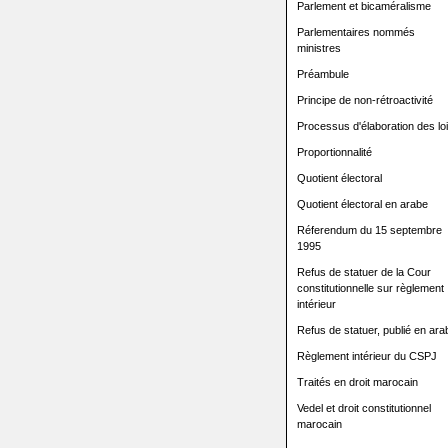
Parlement et bicaméralisme
Parlementaires nommés
ministres
Préambule
Principe de non-rétroactivité
Processus d'élaboration des lo
Proportionnalité
Quotient électoral
Quotient électoral en arabe
Réferendum du 15 septembre
1995
Refus de statuer de la Cour
constitutionnelle sur règlement
intérieur
Refus de statuer, publié en ara
Règlement intérieur du CSPJ
Traités en droit marocain
Vedel et droit constitutionnel
marocain