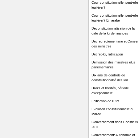
Cour constitutionnelle, peut-elle
légiférer?
Cour constitutionnelle, peut-elle
légiférer? En arabe
Déconstitutionnalisation de la
date de la loi de finances
Décret réglementaire et Consei
des ministres
Décret-loi, ratification
Démission des ministres élus
parlementaires
Dix ans de contrôle de
constitutionnalité des lois
Droits et libertés, période
exceptionnelle
Edification de l'Etat
Evolution constitutionnelle au
Maroc
Gouvernement dans Constituti
2011
Gouvernement: Autonomie et